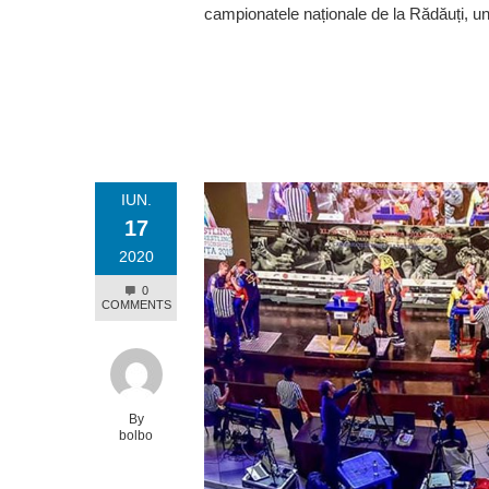
campionatele naționale de la Rădăuți, u
IUN.
17
2020
0
COMMENTS
By
bolbo