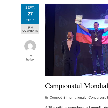
SEPT.
27
2017
0
COMMENTS
By
bolbo
Campionatul Mondial
Competitii internationale
,
Concursuri
,
A 39-a ediție a campionatului mondial d