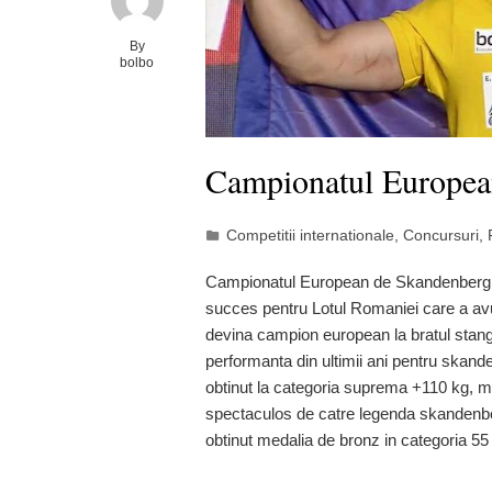
By
bolbo
Campionatul Europea
Competitii internationale
,
Concursuri
,
Campionatul European de Skandenberg 20
succes pentru Lotul Romaniei care a avut
devina campion european la bratul stang,
performanta din ultimii ani pentru skan
obtinut la categoria suprema +110 kg, me
spectaculos de catre legenda skandenbe
obtinut medalia de bronz in categoria 55