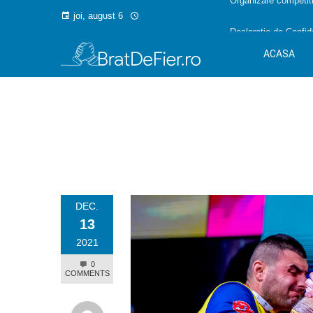
Organizare competiti
joi, august 6
Declarație de Confide
ACASA
DEC.
13
2021
0
COMMENTS