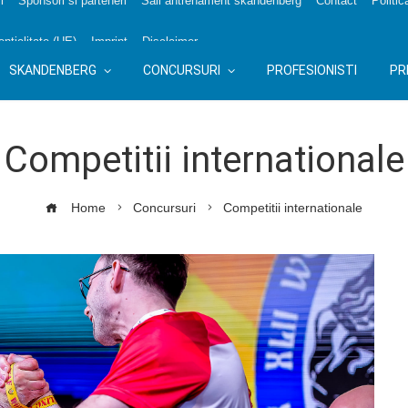
i
Sponsori si parteneri
Sali antrenament skandenberg
Contact
Politic
nțialitate (UE)
Imprint
Disclaimer
SKANDENBERG
CONCURSURI
PROFESIONISTI
PR
Competitii internationale
Home
Concursuri
Competitii internationale