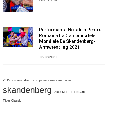
08/05/2024
Performanta Notabila Pentru
Romania La Campionatele
Mondiale De Skandenberg-
Armwrestling 2021
13/12/2021
2015
armwrestling
campionat european
sibiu
skandenberg
Steel Man
Tg. Neamt
Tiger Classic