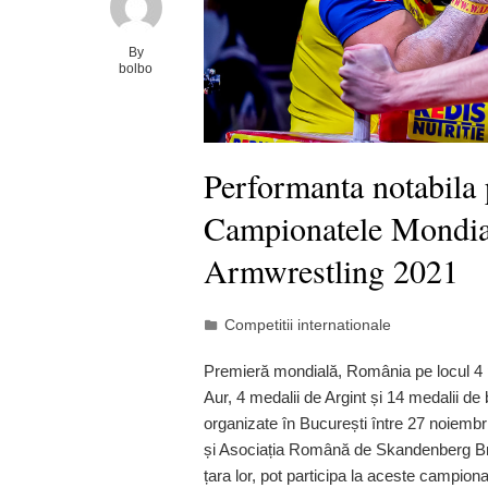
By
bolbo
Performanta notabila
Campionatele Mondia
Armwrestling 2021
Competitii internationale
Premieră mondială, România pe locul 4 pe
Aur, 4 medalii de Argint și 14 medalii d
organizate în București între 27 noiemb
și Asociația Română de Skandenberg Braț 
țara lor, pot participa la aceste campionat