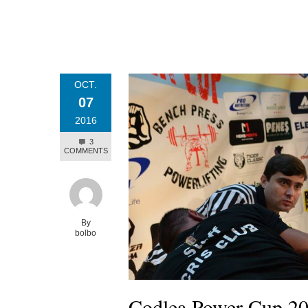
OCT.
07
2016
3
COMMENTS
By
bolbo
Codlea Power Cup 2