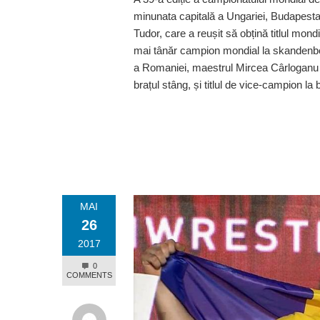
minunata capitală a Ungariei, Budapesta.
Tudor, care a reușit să obțină titlul mondi
mai tânăr campion mondial la skandenber
a Romaniei, maestrul Mircea Cârloganu a 
brațul stâng, și titlul de vice-campion la
MAI
26
2017
0
COMMENTS