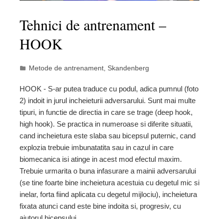
Tehnici de antrenament –
HOOK
Metode de antrenament
,
Skandenberg
HOOK - S-ar putea traduce cu podul, adica pumnul (foto
2) indoit in jurul incheieturii adversarului. Sunt mai multe
tipuri, in functie de directia in care se trage (deep hook,
high hook). Se practica in numeroase si diferite situatii,
cand incheietura este slaba sau bicepsul puternic, cand
explozia trebuie imbunatatita sau in cazul in care
biomecanica isi atinge in acest mod efectul maxim.
Trebuie urmarita o buna infasurare a mainii adversarului
(se tine foarte bine incheietura acestuia cu degetul mic si
inelar, forta fiind aplicata cu degetul mijlociu), incheietura
fixata atunci cand este bine indoita si, progresiv, cu
ajutorul bicepsului…