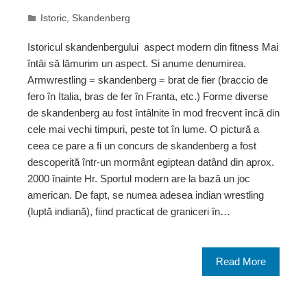
Istoric
,
Skandenberg
Istoricul skandenbergului  aspect modern din fitness Mai
întâi să lămurim un aspect. Si anume denumirea.
Armwrestling = skandenberg = brat de fier (braccio de
fero în Italia, bras de fer în Franta, etc.) Forme diverse
de skandenberg au fost întâlnite în mod frecvent încă din
cele mai vechi timpuri, peste tot în lume. O pictură a
ceea ce pare a fi un concurs de skandenberg a fost
descoperită într-un mormânt egiptean datând din aprox.
2000 înainte Hr. Sportul modern are la bază un joc
american. De fapt, se numea adesea indian wrestling
(luptă indiană), fiind practicat de graniceri în…
Read More