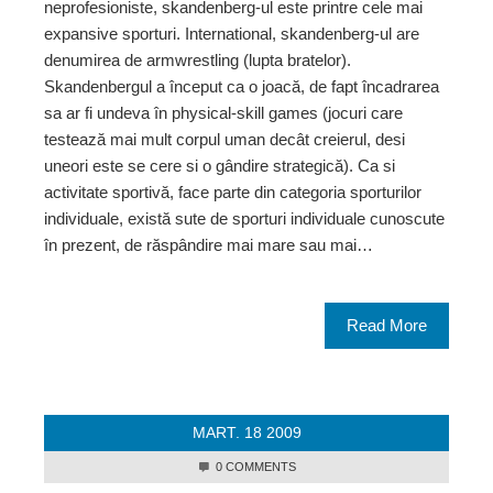
neprofesioniste, skandenberg-ul este printre cele mai
expansive sporturi. International, skandenberg-ul are
denumirea de armwrestling (lupta bratelor).
Skandenbergul a început ca o joacă, de fapt încadrarea
sa ar fi undeva în physical-skill games (jocuri care
testează mai mult corpul uman decât creierul, desi
uneori este se cere si o gândire strategică). Ca si
activitate sportivă, face parte din categoria sporturilor
individuale, există sute de sporturi individuale cunoscute
în prezent, de răspândire mai mare sau mai…
Read More
MART.
18
2009
0 COMMENTS