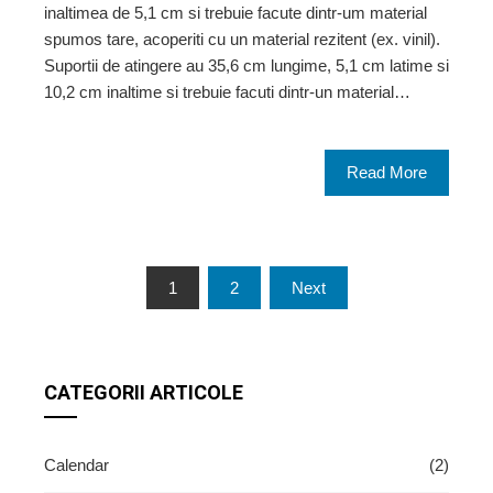
inaltimea de 5,1 cm si trebuie facute dintr-um material
spumos tare, acoperiti cu un material rezitent (ex. vinil).
Suportii de atingere au 35,6 cm lungime, 5,1 cm latime si
10,2 cm inaltime si trebuie facuti dintr-un material…
Read More
Paginație
1
2
Next
articole
CATEGORII ARTICOLE
Calendar
(2)