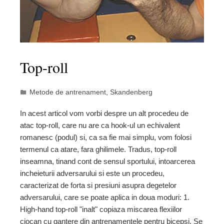
Top-roll
Metode de antrenament
,
Skandenberg
In acest articol vom vorbi despre un alt procedeu de
atac top-roll, care nu are ca hook-ul un echivalent
romanesc (podul) si, ca sa fie mai simplu, vom folosi
termenul ca atare, fara ghilimele. Tradus, top-roll
inseamna, tinand cont de sensul sportului, intoarcerea
incheieturii adversarului si este un procedeu,
caracterizat de forta si presiuni asupra degetelor
adversarului, care se poate aplica in doua moduri: 1.
High-hand top-roll "inalt" copiaza miscarea flexiilor
ciocan cu gantere din antrenamentele pentru bicepsi. Se