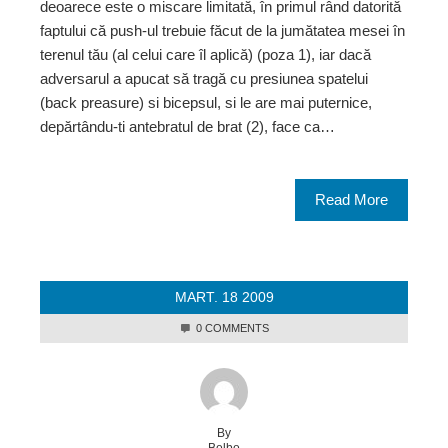
deoarece este o miscare limitată, în primul rând datorită
faptului că push-ul trebuie făcut de la jumătatea mesei în
terenul tău (al celui care îl aplică) (poza 1), iar dacă
adversarul a apucat să tragă cu presiunea spatelui
(back preasure) si bicepsul, si le are mai puternice,
depărtându-ti antebratul de brat (2), face ca…
Read More
MART.
18
2009
0 COMMENTS
By