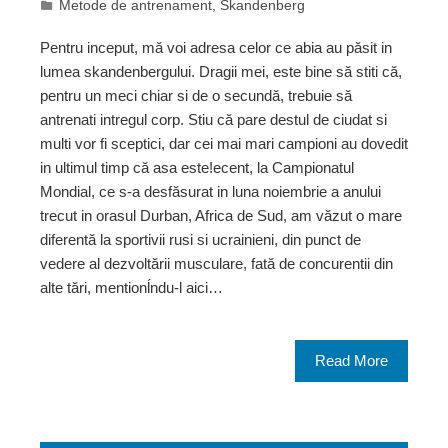
Metode de antrenament
,
Skandenberg
Pentru inceput, mă voi adresa celor ce abia au păsit in
lumea skandenbergului. Dragii mei, este bine să stiti că,
pentru un meci chiar si de o secundă, trebuie să
antrenati intregul corp. Stiu că pare destul de ciudat si
multi vor fi sceptici, dar cei mai mari campioni au dovedit
in ultimul timp că asa este!ecent, la Campionatul
Mondial, ce s-a desfăsurat in luna noiembrie a anului
trecut in orasul Durban, Africa de Sud, am văzut o mare
diferentă la sportivii rusi si ucrainieni, din punct de
vedere al dezvoltării musculare, fată de concurentii din
alte tări, mentionĺndu-l aici…
Read More