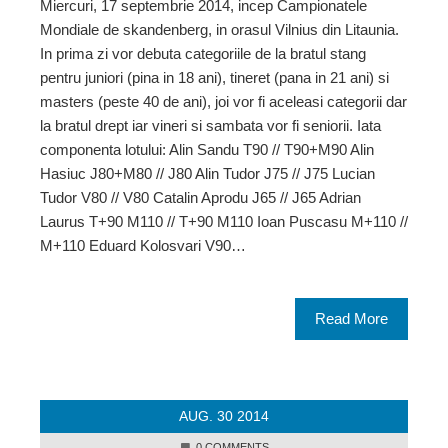
Miercuri, 17 septembrie 2014, incep Campionatele
Mondiale de skandenberg, in orasul Vilnius din Litaunia.
In prima zi vor debuta categoriile de la bratul stang
pentru juniori (pina in 18 ani), tineret (pana in 21 ani) si
masters (peste 40 de ani), joi vor fi aceleasi categorii dar
la bratul drept iar vineri si sambata vor fi seniorii. Iata
componenta lotului: Alin Sandu T90 // T90+M90 Alin
Hasiuc J80+M80 // J80 Alin Tudor J75 // J75 Lucian
Tudor V80 // V80 Catalin Aprodu J65 // J65 Adrian
Laurus T+90 M110 // T+90 M110 Ioan Puscasu M+110 //
M+110 Eduard Kolosvari V90…
Read More
AUG.
30
2014
0 COMMENTS