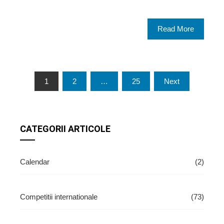
Read More
Paginație
1
2
…
25
Next
articole
CATEGORII ARTICOLE
Calendar
(2)
Competitii internationale
(73)