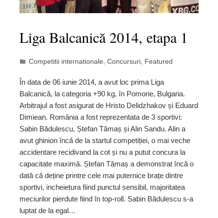
Liga Balcanică 2014, etapa 1
Competitii internationale
,
Concursuri
,
Featured
În data de 06 iunie 2014, a avut loc prima Liga
Balcanică, la categoria +90 kg, în Pomorie, Bulgaria.
Arbitrajul a fost asigurat de Hristo Delidzhakov și Eduard
Dimiean. România a fost reprezentata de 3 sportivi:
Sabin Bădulescu, Ștefan Tămaș și Alin Sandu. Alin a
avut ghinion încă de la startul competiției, o mai veche
accidentare recidivand la cot și nu a putut concura la
capacitate maximă. Ștefan Tămaș a demonstrat încă o
dată că deține printre cele mai puternice brațe dintre
sportivi, incheietura fiind punctul sensibil, majoritatea
meciurilor pierdute fiind în top-roll. Sabin Bădulescu s-a
luptat de la egal…