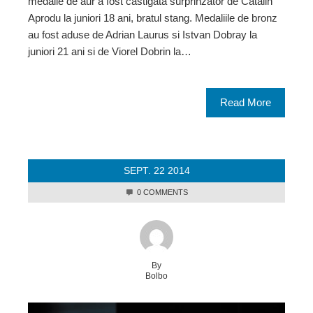
medalie de aur a fost castigata surprinzator de Catalin
Aprodu la juniori 18 ani, bratul stang. Medaliile de bronz
au fost aduse de Adrian Laurus si Istvan Dobray la
juniori 21 ani si de Viorel Dobrin la…
Read More
SEPT.
22
2014
0 COMMENTS
By
Bolbo