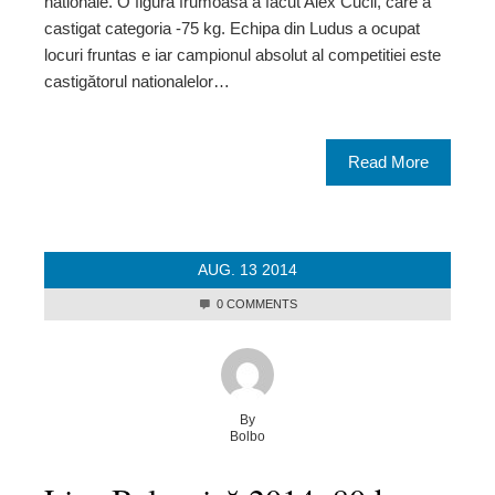
nationale. O figură frumoasă a făcut Alex Cucli, care a
castigat categoria -75 kg. Echipa din Ludus a ocupat
locuri fruntas e iar campionul absolut al competitiei este
castigătorul nationalelor…
Read More
AUG.
13
2014
0 COMMENTS
By
Bolbo