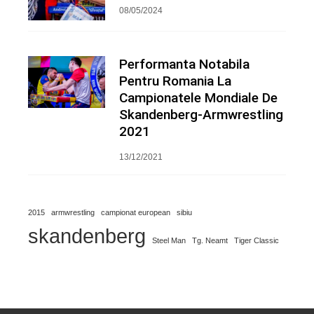
08/05/2024
Performanta Notabila
Pentru Romania La
Campionatele Mondiale De
Skandenberg-Armwrestling
2021
13/12/2021
2015
armwrestling
campionat european
sibiu
skandenberg
Steel Man
Tg. Neamt
Tiger Classic