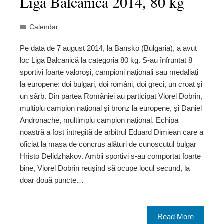
Liga Balcanică 2014, 80 kg
Calendar
Pe data de 7 august 2014, la Bansko (Bulgaria), a avut
loc Liga Balcanică la categoria 80 kg. S-au înfruntat 8
sportivi foarte valoroși, campioni naționali sau medaliați
la europene: doi bulgari, doi români, doi greci, un croat și
un sârb. Din partea României au participat Viorel Dobrin,
multiplu campion național și bronz la europene, și Daniel
Andronache, multimplu campion național. Echipa
noastră a fost întregită de arbitrul Eduard Dimiean care a
oficiat la masa de concrus alături de cunoscutul bulgar
Hristo Delidzhakov. Ambii sportivi s-au comportat foarte
bine, Viorel Dobrin reușind să ocupe locul secund, la
doar două puncte…
Read More