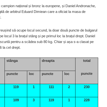
lu campion național și bronz la europene, și Daniel Andronache,
ită de arbitrul Eduard Dimiean care a oficiat la masa de
.
n reușind să ocupe locul secund, la doar două puncte de bulgarul
locul 3 la brațul stâng și pe primul loc la brațul drept. Daniel
ă scurtă pentru a scădea sub 80 kg. Chiar și așa s-a clasat pe
6 la cel drept.
stânga
dreapta
total
puncte
puncte
loc
puncte
loc
119
1
111
2
230
109
3
119
1
228