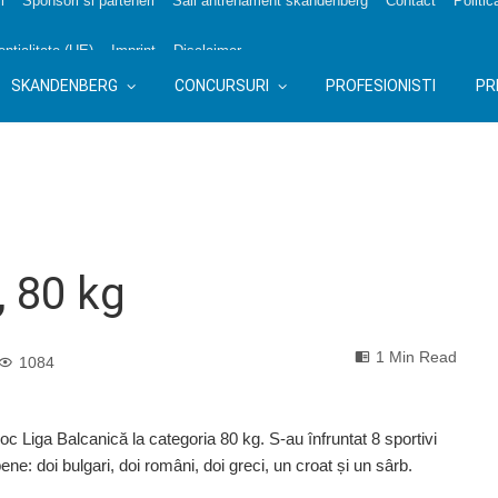
i
Sponsori si parteneri
Sali antrenament skandenberg
Contact
Politic
nțialitate (UE)
Imprint
Disclaimer
SKANDENBERG
CONCURSURI
PROFESIONISTI
PR
, 80 kg
1 Min Read
1084
oc Liga Balcanică la categoria 80 kg. S-au înfruntat 8 sportivi
ene: doi bulgari, doi români, doi greci, un croat și un sârb.