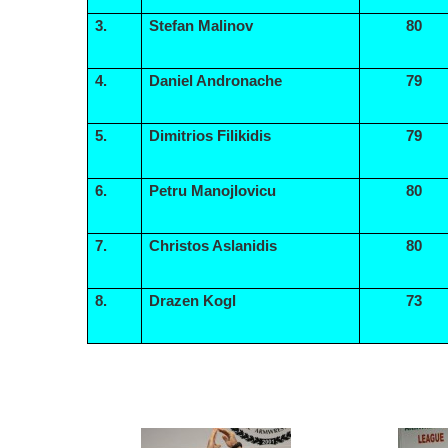
3.
Stefan Malinov
80
4.
Daniel Andronache
79
5.
Dimitrios Filikidis
79
6.
Petru Manojlovicu
80
7.
Christos Aslanidis
80
8.
Drazen Kogl
73