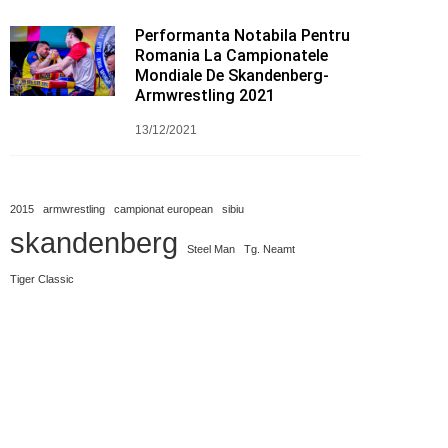
Performanta Notabila Pentru
Romania La Campionatele
Mondiale De Skandenberg-
Armwrestling 2021
13/12/2021
2015
armwrestling
campionat european
sibiu
skandenberg
Steel Man
Tg. Neamt
Tiger Classic