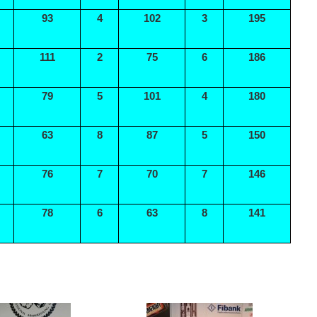
93
4
102
3
195
111
2
75
6
186
79
5
101
4
180
63
8
87
5
150
76
7
70
7
146
78
6
63
8
141