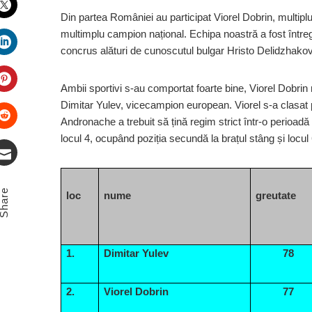
Din partea României au participat Viorel Dobrin, multip
Twitter
multimplu campion național. Echipa noastră a fost întreg
concrus alături de cunoscutul bulgar Hristo Delidzhakov
LinkedIn
Ambii sportivi s-au comportat foarte bine, Viorel Dobri
Pinterest
Dimitar Yulev, vicecampion european. Viorel s-a clasat pe 
Andronache a trebuit să țină regim strict într-o perioad
locul 4, ocupând poziția secundă la brațul stâng și locul 
Stumbleupon
Email
Share
loc
nume
greutate
1.
Dimitar Yulev
78
2.
Viorel Dobrin
77