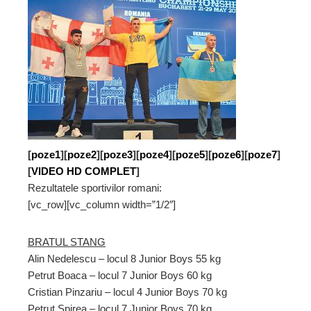
[
poze1
][
poze2
][
poze3
][
poze4
][
poze5
][
poze6
][
poze7
]
[
VIDEO
HD COMPLET
]
Rezultatele sportivilor romani:
[vc_row][vc_column width=”1/2″]
BRATUL STANG
Alin Nedelescu – locul 8 Junior Boys 55 kg
Petrut Boaca – locul 7 Junior Boys 60 kg
Cristian Pinzariu – locul 4 Junior Boys 70 kg
Petrut Spirea – locul 7 Junior Boys 70 kg