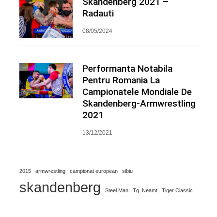
Skandenberg 2021 –
Radauti
08/05/2024
Performanta Notabila
Pentru Romania La
Campionatele Mondiale De
Skandenberg-Armwrestling
2021
13/12/2021
2015
armwrestling
campionat european
sibiu
skandenberg
Steel Man
Tg. Neamt
Tiger Classic