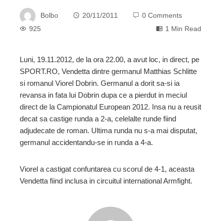
Bolbo
20/11/2011
0 Comments
925
1 Min Read
Luni, 19.11.2012, de la ora 22.00, a avut loc, in direct, pe
SPORT.RO, Vendetta dintre germanul Matthias Schlitte
ebook
si romanul Viorel Dobrin. Germanul a dorit sa-si ia
revansa in fata lui Dobrin dupa ce a pierdut in meciul
ter
direct de la Campionatul European 2012. Insa nu a reusit
decat sa castige runda a 2-a, celelalte runde fiind
adjudecate de roman. Ultima runda nu s-a mai disputat,
edIn
germanul accidentandu-se in runda a 4-a.
erest
Viorel a castigat confuntarea cu scorul de 4-1, aceasta
Vendetta fiind inclusa in circuitul international Armfight.
mbleupon
l