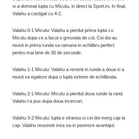
si a dominat lupta cu Micutu, in direct la Sport.ro. In final,
ebook
Valahu a castigat cu 4-2.
ter
Valahu 0-1 Micutu: Valahu a pierdut prima lupta cu
Micutu dupa ce a facut o greseala de cot. Cei doi au
edIn
reusit in prima runda sa ramana in echilibru perfect
pentru mai bine de 30 de secunde.
erest
Valahu 1-1 Micutu: Valahu a revenit in runda a doua si a
reusit sa egaleze dupa o lupta extrem de echilibrata.
mbleupon
Valahu 2-1 Micutu: Micutu a pierdut doua runde la rand.
l
Valahu l-a pus dupa doua incercari.
Valahu 3-2 Micutu: lupta e stransa si cei doi merg cap la
cap. Valahu reuseste insa sa-si pastreze avantajul.