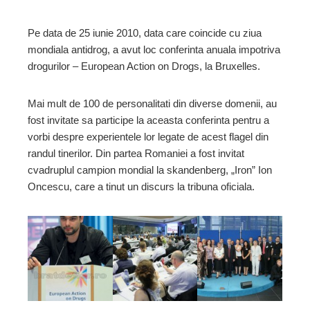
Pe data de 25 iunie 2010, data care coincide cu ziua
mondiala antidrog, a avut loc conferinta anuala impotriva
ebook
drogurilor – European Action on Drogs, la Bruxelles.
ter
Mai mult de 100 de personalitati din diverse domenii, au
fost invitate sa participe la aceasta conferinta pentru a
edIn
vorbi despre experientele lor legate de acest flagel din
randul tinerilor. Din partea Romaniei a fost invitat
cvadruplul campion mondial la skandenberg, „Iron” Ion
erest
Oncescu, care a tinut un discurs la tribuna oficiala.
mbleupon
l