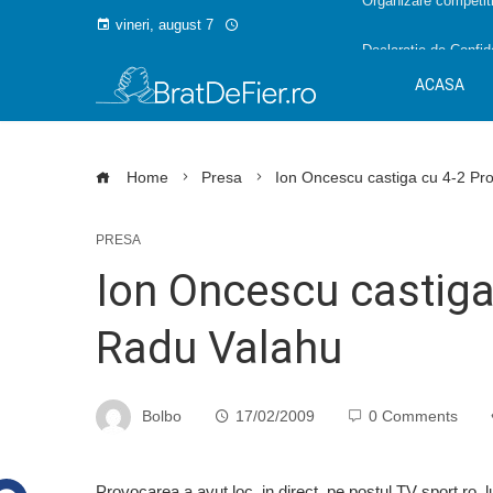
Organizare competiti
vineri, august 7
Declarație de Confide
ACASA
Home
Presa
Ion Oncescu castiga cu 4-2 Pr
PRESA
Ion Oncescu castiga
Radu Valahu
Bolbo
17/02/2009
0 Comments
Provocarea a avut loc, in direct, pe postul TV sport.ro, l