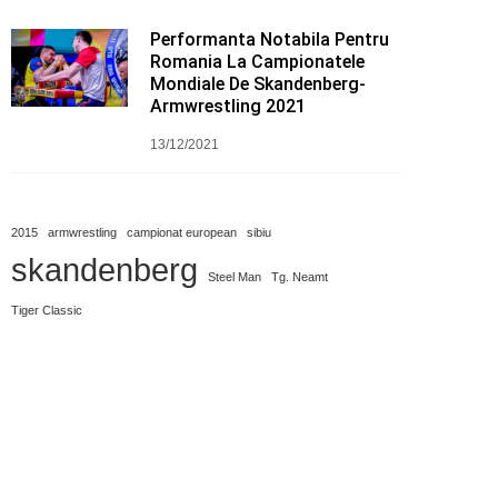
Performanta Notabila Pentru
Romania La Campionatele
Mondiale De Skandenberg-
Armwrestling 2021
13/12/2021
2015
armwrestling
campionat european
sibiu
skandenberg
Steel Man
Tg. Neamt
Tiger Classic