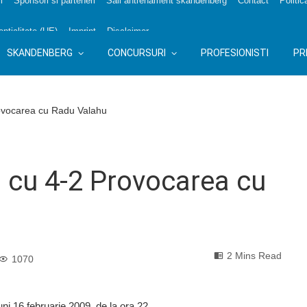
i
Sponsori si parteneri
Sali antrenament skandenberg
Contact
Politic
nțialitate (UE)
Imprint
Disclaimer
SKANDENBERG
CONCURSURI
PROFESIONISTI
PR
ovocarea cu Radu Valahu
 cu 4-2 Provocarea cu
2 Mins Read
1070
uni 16 februarie 2009, de la ora 22.