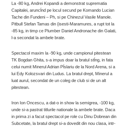
La -80 kg, Andrei Kopandi a demonstrat suprematia
Capitalei, aruncĺnd pe locul secund pe Komando Lucian
Tache din Fundeni – Ph, si pe Chinezul Vasile Manole.
Pitbull Stefan Tamas din {isesti-Maramures, a rupt tot la
-85 kg, in timp ce Plumber Daniel Andronache din Galati,
l-a secondat la ambele brate.
Spectacol maxim la -90 kg, unde campionul pitestean
TK Bogdan Ghita, s-a impus doar la bratul stĺng, in fata
celui numit Minerul Adrian Pĺslariu de la Nord Arena, si a
lui Edy Kolozsvari din Ludus. La bratul drept, Minerul a
luat aurul, secondat de un coleg de club si de un alt
pitestean.
Iron Ion Oncescu, a dat-o in show la semigrea, -100 kg,
unde si-a pastrat titlurile nationale la ambele brate. Daca
in prima zi a facut spectacol pe role cu Dinu Dobrean din
Subcetate, la bratul drept si-a dovedit din nou clasa, intr-