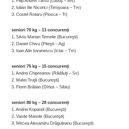
1. Filip Andrei Târsu (Luduş – Ms)
2. Iulian Ilie Nicorici (Timişoara – Tm)
3. Costel Rotaru (Plosca – Tr)
seniori 70 kg – 13 concurenţi
1. Silviu Marian Temelie (Bucureşti)
2. Daniel Chivu (Piteşti – Ag)
3. Ioan Alin Iovanescu (Ictar – Tm)
seniori 75 kg – 15 concurenţi
1. Andrei Chipreanov (Rădăuţi – Sv)
2. Matei Truţă (Bucureşti)
3. Florin Brătian (Dîrlos – Sibiu)
seniori 80 kg – 28 concurenţi
1. Andrei Kopandi (Bucureşti)
2. Vasile Manole (Bucureşti)
3. Mircea Alexandru Drăguleanu (Bucureşti)