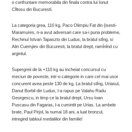
o confruntare memorabila din finala contra lui Ionut
Cĺltosu din Bucuresti.
La categoria grea, 110 kg, Paco Olimpiu Fat din {isesti-
Maramures, n-a avut adversari care sa-i puna probleme,
Rechinul Istvan Tapaszto din Ludus, la bratul stĺng, si
Alin Cuemjiev din Bucuresti, la bratul drept, ramĺnĺnd cu
argintul.
Supergreii de la +110 kg au incheiat concursul cu
meciuri de poveste, intr-o categorie in care cel mai usor
concurent avea peste 130 de kg. La bratul stĺng, Uriasul,
Danut Borbil din Ludus, l-a rapus pe Valahu Radu
Georgescu, in timp ce la bratul drept, Ursu Ioan
Puscasu din Fagaras, l-a cumintit pe Urias. La ambele
brate, Paul Pirjol, la numai 18 ani, a luat bronzul,
intregind tabloul medaliilor din familie!