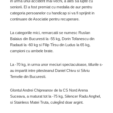
in urma unui accident mai vechi, a ales sa lupte cu
seniorii. El a fost premiat cu medalia de aur pentru
categoria persoanelor cu handicap si va fi sprijinit in
continuare de Asociatie pentru recuperare.
La categoriile mici, remarcatii se numesc Ruslan
Balaius din Bucuresti la -55 kg, Dorin Tofanescu din
Radauti la -60 kg si Filip Tĺrsu din Ludus la 65 kg,
campioni cu ambele brate.
La -70 kg, in urma unor meciuri spectaculoase, titlurile s-
au impartit intre pitesteanul Daniel Chivu si Silviu
Temelie din Bucuresti.
Glontul Andrei Chipreanov de la CS Nord Arena
Suceava, a maturat tot la -75 kg, Silencer Radu Anghel,
si Stainless Matei Truta, culegĺnd doar argint.