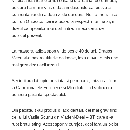
Mirela a fost foarte ambitioasa si s-a luat iar de Kamara,
pe care l-a mai invins o data in deschiderea festiva a
confruntarilor din a doua zi de concurs. Nu i-a mers insa
cu Iron Oncescu, care a pus-o la respect in prima zi, in
duelul campionilor mondiali, intr-un meci cerut de
publicul prezent.
La masters, adica sportivi de peste 40 de ani, Dragos
Mecu si-a pastrat titlurile nationale, insa a avut o misiune
mai grea decĺt anii trecuti.
Seniorii au dat lupte pe viata si pe moarte, miza calificarii
la Campionatele Europene si Mondiale fiind suficienta
pentru a garanta spectacolul.
Din pacate, s-au produs si accidentari, cel mai grav fiind
cel al lui Vasile Scurtu din Vladeni-Deal – BT, care si-a
rupt bratul stĺng. Acest sportiv curajos, desi fara un picior