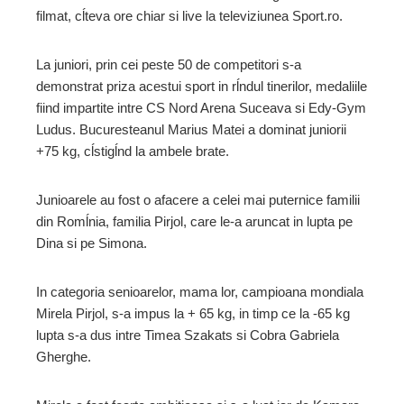
filmat, cĺteva ore chiar si live la televiziunea Sport.ro.
La juniori, prin cei peste 50 de competitori s-a
demonstrat priza acestui sport in rĺndul tinerilor, medaliile
fiind impartite intre CS Nord Arena Suceava si Edy-Gym
Ludus. Bucuresteanul Marius Matei a dominat juniorii
+75 kg, cĺstigĺnd la ambele brate.
Junioarele au fost o afacere a celei mai puternice familii
din Romĺnia, familia Pirjol, care le-a aruncat in lupta pe
Dina si pe Simona.
In categoria senioarelor, mama lor, campioana mondiala
Mirela Pirjol, s-a impus la + 65 kg, in timp ce la -65 kg
lupta s-a dus intre Timea Szakats si Cobra Gabriela
Gherghe.