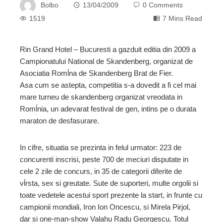
Bolbo
13/04/2009
0 Comments
1519
7 Mins Read
Rin Grand Hotel – Bucuresti a gazduit editia din 2009 a
Campionatului National de Skandenberg, organizat de
ebook
Asociatia Romĺna de Skandenberg Brat de Fier.
Asa cum se astepta, competitia s-a dovedit a fi cel mai
ter
mare turneu de skandenberg organizat vreodata in
Romĺnia, un adevarat festival de gen, intins pe o durata
maraton de desfasurare.
edIn
In cifre, situatia se prezinta in felul urmator: 223 de
erest
concurenti inscrisi, peste 700 de meciuri disputate in
cele 2 zile de concurs, in 35 de categorii diferite de
mbleupon
vĺrsta, sex si greutate. Sute de suporteri, multe orgolii si
toate vedetele acestui sport prezente la start, in frunte cu
l
campionii mondiali, Iron Ion Oncescu, si Mirela Pirjol,
dar si one-man-show Valahu Radu Georgescu. Totul