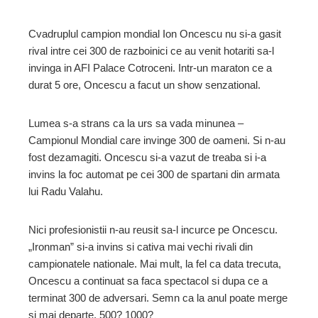
Cvadruplul campion mondial Ion Oncescu nu si-a gasit
rival intre cei 300 de razboinici ce au venit hotariti sa-l
ebook
invinga in AFI Palace Cotroceni. Intr-un maraton ce a
durat 5 ore, Oncescu a facut un show senzational.
ter
Lumea s-a strans ca la urs sa vada minunea –
edIn
Campionul Mondial care invinge 300 de oameni. Si n-au
fost dezamagiti. Oncescu si-a vazut de treaba si i-a
invins la foc automat pe cei 300 de spartani din armata
erest
lui Radu Valahu.
mbleupon
Nici profesionistii n-au reusit sa-l incurce pe Oncescu.
„Ironman” si-a invins si cativa mai vechi rivali din
l
campionatele nationale. Mai mult, la fel ca data trecuta,
Oncescu a continuat sa faca spectacol si dupa ce a
terminat 300 de adversari. Semn ca la anul poate merge
si mai departe. 500? 1000?