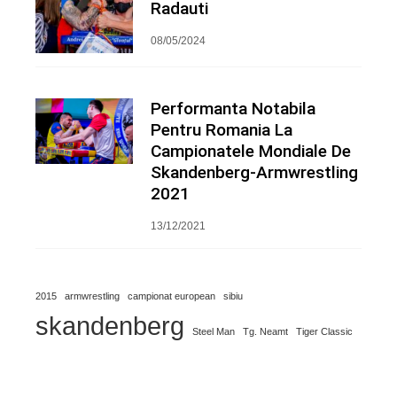
Radauti
08/05/2024
Performanta Notabila
Pentru Romania La
Campionatele Mondiale De
Skandenberg-Armwrestling
2021
13/12/2021
2015
armwrestling
campionat european
sibiu
skandenberg
Steel Man
Tg. Neamt
Tiger Classic