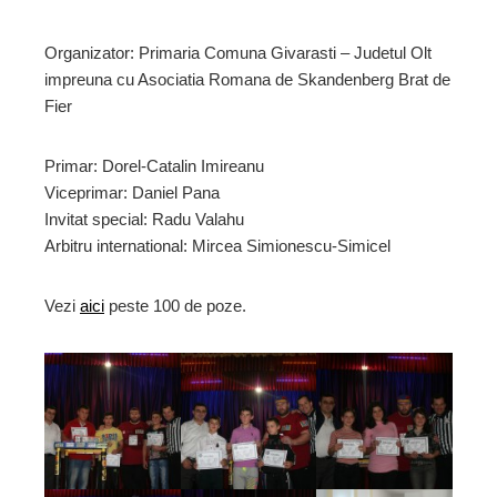
Organizator: Primaria Comuna Givarasti – Judetul Olt
impreuna cu Asociatia Romana de Skandenberg Brat de
ebook
Fier
ter
Primar: Dorel-Catalin Imireanu
Viceprimar: Daniel Pana
edIn
Invitat special: Radu Valahu
Arbitru international: Mircea Simionescu-Simicel
erest
Vezi
aici
peste 100 de poze.
mbleupon
l