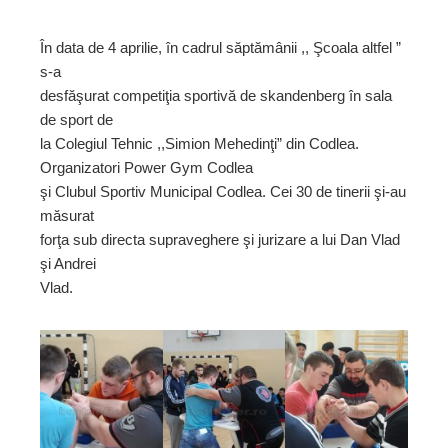
În data de 4 aprilie, în cadrul săptămânii ,, Şcoala altfel ”
s-a
ebook
desfăşurat competiţia sportivă de skandenberg în sala
de sport de
ter
la Colegiul Tehnic ,,Simion Mehedinţi” din Codlea.
Organizatori Power Gym Codlea
şi Clubul Sportiv Municipal Codlea. Cei 30 de tinerii şi-au
edIn
măsurat
forţa sub directa supraveghere şi jurizare a lui Dan Vlad
erest
şi Andrei
Vlad.
mbleupon
l