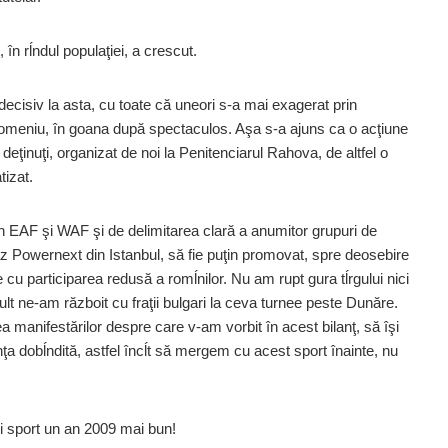
în rĺndul populaţiei, a crescut.
cisiv la asta, cu toate că uneori s-a mai exagerat prin
e domeniu, în goana după spectaculos. Aşa s-a ajuns ca o acţiune
ţinuţi, organizat de noi la Penitenciarul Rahova, de altfel o
tizat.
din EAF şi WAF şi de delimitarea clară a anumitor grupuri de
z Powernext din Istanbul, să fie puţin promovat, spre deosebire
u participarea redusă a romĺnilor. Nu am rupt gura tĺrgului nici
ult ne-am războit cu fraţii bulgari la ceva turnee peste Dunăre.
ea manifestărilor despre care v-am vorbit în acest bilanţ, să îşi
a dobĺndită, astfel încĺt să mergem cu acest sport înainte, nu
ui sport un an 2009 mai bun!