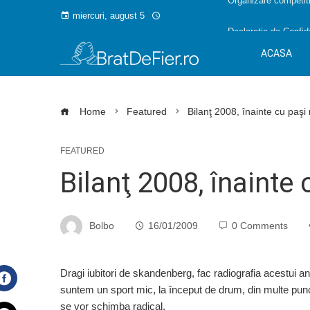
Organizare competiti
miercuri, august 5
Declarație de Confide
ACASA
Home
Featured
Bilanţ 2008, înainte cu paşi 
FEATURED
Bilanţ 2008, înainte 
Bolbo
16/01/2009
0 Comments
Dragi iubitori de skandenberg, fac radiografia acestui
suntem un sport mic, la început de drum, din multe punct
Facebook
se vor schimba radical.