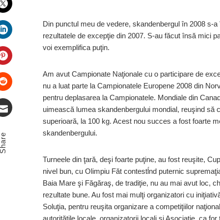
Twitter
Din punctul meu de vedere, skandenbergul în 2008 s-a î
rezultatele de excepţie din 2007. S-au făcut însă mici p
LinkedIn
voi exemplifica puţin.
Pinterest
Am avut Campionate Naţionale cu o participare de excepţ
nu a luat parte la Campionatele Europene 2008 din Norvegi
pentru deplasarea la Campionatele. Mondiale din Canada
Stumbleupon
uimească lumea skandenbergului mondial, reuşind să căş
superioară, la 100 kg. Acest nou succes a fost foarte med
Email
skandenbergului.
Share
Turneele din ţară, deşi foarte puţine, au fost reuşite, Cu
nivel bun, cu Olimpiu Făt contestĺnd puternic supremaţi
Baia Mare şi Făgăraş, de tradiţie, nu au mai avut loc, ch
rezultate bune. Au fost mai mulţi organizatori cu iniţiativ
Soluţia, pentru reuşita organizare a competiţiilor naţion
autorităţile locale, organizatorii locali şi Asociaţie, ca for 