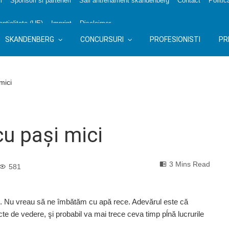
i
Sponsori si parteneri
Sali antrenament skandenberg
Contact
Politic
nțialitate (UE)
Imprint
Disclaimer
SKANDENBERG
CONCURSURI
PROFESIONISTI
PR
mici
cu paşi mici
3 Mins Read
581
 an. Nu vreau să ne îmbătăm cu apă rece. Adevărul este că
e de vedere, şi probabil va mai trece ceva timp pĺnă lucrurile