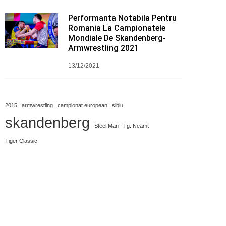
Performanta Notabila Pentru
Romania La Campionatele
Mondiale De Skandenberg-
Armwrestling 2021
13/12/2021
2015
armwrestling
campionat european
sibiu
skandenberg
Steel Man
Tg. Neamt
Tiger Classic