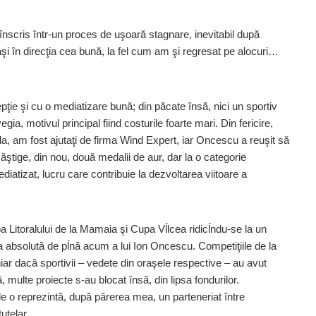
nscris într-un proces de uşoară stagnare, inevitabil după
aşi în direcţia cea bună, la fel cum am şi regresat pe alocuri…
ie şi cu o mediatizare bună; din păcate însă, nici un sportiv
a, motivul principal fiind costurile foarte mari. Din fericire,
, am fost ajutaţi de firma Wind Expert, iar Oncescu a reuşit să
tige, din nou, două medalii de aur, dar la o categorie
iatizat, lucru care contribuie la dezvoltarea viitoare a
pa Litoralului de la Mamaia şi Cupa Vĺlcea ridicĺndu-se la un
a absolută de pĺnă acum a lui Ion Oncescu. Competiţiile de la
iar dacă sportivii – vedete din oraşele respective – au avut
ă, multe proiecte s-au blocat însă, din lipsa fondurilor.
ale o reprezintă, după părerea mea, un parteneriat între
tutelar.