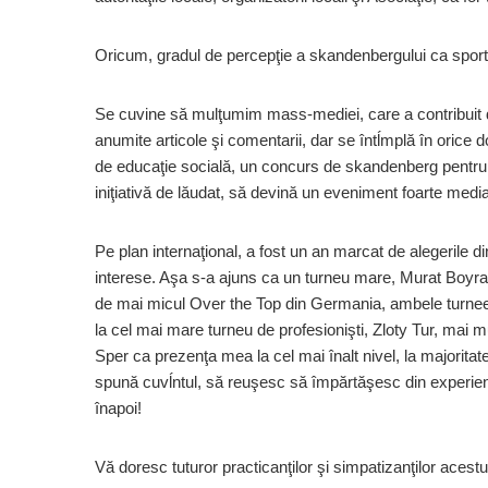
Oricum, gradul de percepţie a skandenbergului ca sport, 
Se cuvine să mulţumim mass-mediei, care a contribuit de
anumite articole şi comentarii, dar se întĺmplă în oric
de educaţie socială, un concurs de skandenberg pentru de
iniţiativă de lăudat, să devină un eveniment foarte media
Pe plan internaţional, a fost un an marcat de alegerile 
interese. Aşa s-a ajuns ca un turneu mare, Murat Boyra
de mai micul Over the Top din Germania, ambele turnee c
la cel mai mare turneu de profesionişti, Zloty Tur, mai m
Sper ca prezenţa mea la cel mai înalt nivel, la majoritat
spună cuvĺntul, să reuşesc să împărtăşesc din experienţ
înapoi!
Vă doresc tuturor practicanţilor şi simpatizanţilor acest